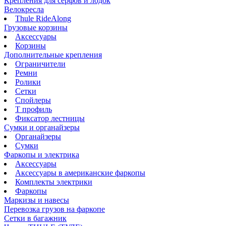
Крепления для серфов и лодок
Велокресла
Thule RideAlong
Грузовые корзины
Аксессуары
Корзины
Дополнительные крепления
Ограничители
Ремни
Ролики
Сетки
Спойлеры
Т профиль
Фиксатор лестницы
Сумки и органайзеры
Органайзеры
Сумки
Фаркопы и электрика
Аксессуары
Аксессуары в американские фаркопы
Комплекты электрики
Фаркопы
Маркизы и навесы
Перевозка грузов на фаркопе
Сетки в багажник