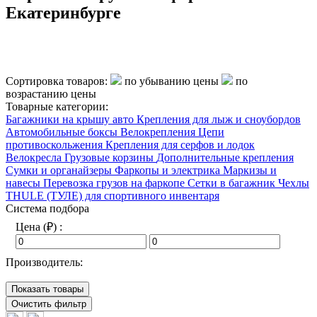
Екатеринбурге
Сортировка товаров:
по убыванию цены
по
возрастанию цены
Товарные категории:
Багажники на крышу авто
Крепления для лыж и сноубордов
Автомобильные боксы
Велокрепления
Цепи
противоскольжения
Крепления для серфов и лодок
Велокресла
Грузовые корзины
Дополнительные крепления
Сумки и органайзеры
Фаркопы и электрика
Маркизы и
навесы
Перевозка грузов на фаркопе
Сетки в багажник
Чехлы
THULE (ТУЛЕ) для спортивного инвентаря
Система подбора
Цена (₽) :
Производитель:
Показать товары
Очистить фильтр