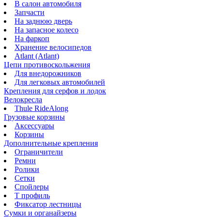
В салон автомобиля
Запчасти
На заднюю дверь
На запасное колесо
На фаркоп
Хранение велосипедов
Atlant (Atlant)
Цепи противоскольжения
Для внедорожников
Для легковых автомобилей
Крепления для серфов и лодок
Велокресла
Thule RideAlong
Грузовые корзины
Аксессуары
Корзины
Дополнительные крепления
Ограничители
Ремни
Ролики
Сетки
Спойлеры
Т профиль
Фиксатор лестницы
Сумки и органайзеры