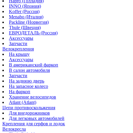
Hapro (Голладия)
INNO (Япония)
Koffer (Россия)
Menabo (Италия)
Packline (Норвегия)
Thule (Швеция)
ЕВРОДЕТАЛЬ (Россия)
Аксессуары
Запчасти
Велокрепления
На крышу
Аксессуары
В американский фаркоп
В салон автомобиля
Запчасти
На заднюю дверь
На запасное колесо
На фаркоп
Хранение велосипедов
Atlant (Atlant)
Цепи противоскольжения
Для внедорожников
Для легковых автомобилей
Крепления для серфов и лодок
Велокресла