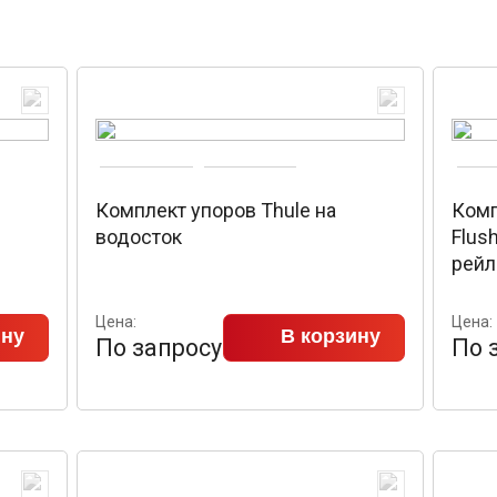
Комплект упоров Thule на
Комп
водосток
Flus
рейл
Цена:
Цена:
ину
В корзину
По запросу
По 