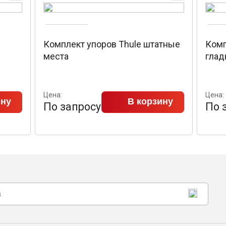
Комплект упоров Thule штатные
Комп
места
глад
Цена:
Цена:
ину
В корзину
По запросу
По 