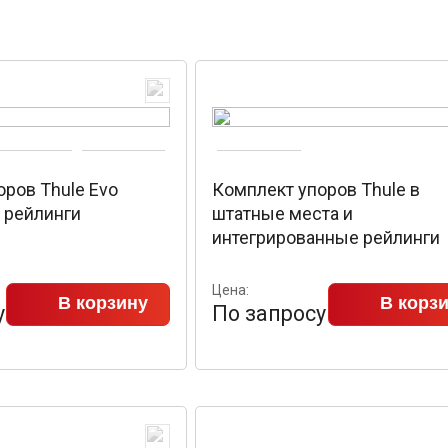
ров Thule Evo
Комплект упоров Thule в
а рейлинги
штатные места и
интегрированные рейлинги
Цена:
В корзину
В корз
у
По запросу