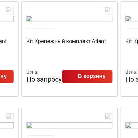
ant
Kit Крепежный комплект Atlant
Kit 
Цена:
Цена:
ину
В корзину
По запросу
По 