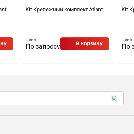
ant
Kit Крепежный комплект Atlant
Kit 
Цена:
Цена:
ину
В корзину
По запросу
По 