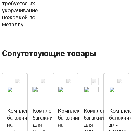
требуется их
укорачивание
ножовкой по
металлу.
Сопутствующие товары
Комплект
Комплект
Комплект
Комплект
Комплек
багажника
багажника
багажника
багажника
багажни
на
для
на
для
для