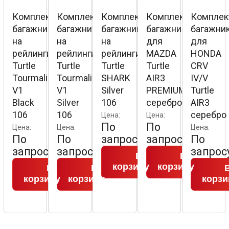
Комплект
Комплект
Комплект
Комплект
Комплек
багажника
багажника
багажника
багажника
багажни
на
на
на
для
для
рейлинги
рейлинги
рейлинги
MAZDA
HONDA
Turtle
Turtle
Turtle
Turtle
CRV
Tourmaline
Tourmaline
SHARK
AIR3
IV/V
V1
V1
Silver
PREMIUM
Turtle
Black
Silver
106
серебро
AIR3
106
106
серебро
Цена:
Цена:
По
По
Цена:
Цена:
Цена:
По
По
запросу
запросу
По
запросу
запросу
запрос
В
В
корзину
корзину
В
В
корзину
корзину
корзи