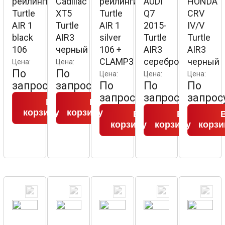
рейлинги
Cadillac
рейлинги
AUDI
HONDA
Turtle
XT5
Turtle
Q7
CRV
AIR 1
Turtle
AIR 1
2015-
IV/V
black
AIR3
silver
Turtle
Turtle
106
черный
106 +
AIR3
AIR3
CLAMP3
серебро
черный
Цена:
Цена:
По
По
Цена:
Цена:
Цена:
запросу
запросу
По
По
По
запросу
запросу
запрос
В
В
корзину
корзину
В
В
корзину
корзину
корзи