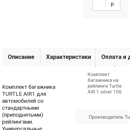
р.
Технические
Описание
Характеристики
Оплата и 
характерист
Комплект
багажника на
рейлинги Turtle
Комплект багажника
AIR 1 silver 106
TURTLE AIR1 для
автомобилей со
стандартными
(приподнятыми)
Производитель:
Tu
рейлингами.
Универсальные