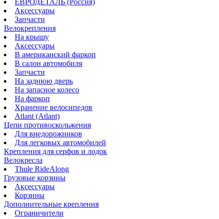
ЕВРОДЕТАЛЬ (Россия)
Аксессуары
Запчасти
Велокрепления
На крышу
Аксессуары
В американский фаркоп
В салон автомобиля
Запчасти
На заднюю дверь
На запасное колесо
На фаркоп
Хранение велосипедов
Atlant (Atlant)
Цепи противоскольжения
Для внедорожников
Для легковых автомобилей
Крепления для серфов и лодок
Велокресла
Thule RideAlong
Грузовые корзины
Аксессуары
Корзины
Дополнительные крепления
Ограничители